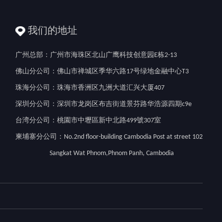
我们的地址
广州总部：广州市海珠区北山广鹰科技创意园E栋2-13
佛山分公司：佛山市禅城区季华六路17号绿地金融中心T3
珠海分公司：珠海市香洲区九洲大道汇兴大厦407
深圳分公司：深圳市龙岗区布吉街道景芬路华浩源四期c9e
台湾分公司：桃園市中壢區新中北路499號307室
柬埔寨分公司：No.2nd floor-building Cambodia Post at street 102
Sangkat Wat Phnom,Phnom Panh, Cambodia