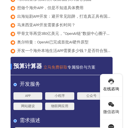
想做个海外APP，但是不知道具体费用
◆
出海短剧APP开发：避开常见陷阱，打造真正具有国际竞争力的产品
◆
马来西亚APP开发需要多长时间？
◆
甲骨文等再贷380亿美元，“OpenAI链”数据中心圈子累计负债已达1000亿美元
◆
奥尔特曼：OpenAI已完成首批AI硬件原型
◆
开发一个海外本地生活APP需要多少钱？是否符合预算？
◆
预算计算器
立马免费获取
专属报价与方案
开发服务
在线咨询
APP
小程序
公众号
网站建设
物联网应用
微信咨询
需求描述