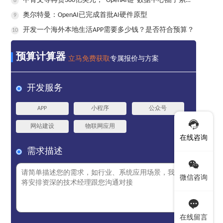
甲骨文等再贷380亿美元，“OpenAI链”数据中心圈子累计负债已达1000亿美元
8
奥尔特曼：OpenAI已完成首批AI硬件原型
9
开发一个海外本地生活APP需要多少钱？是否符合预算？
10
预算计算器
立马免费获取
专属报价与方案
开发服务
APP
小程序
公众号
网站建设
物联网应用
在线咨询
需求描述
微信咨询
在线留言