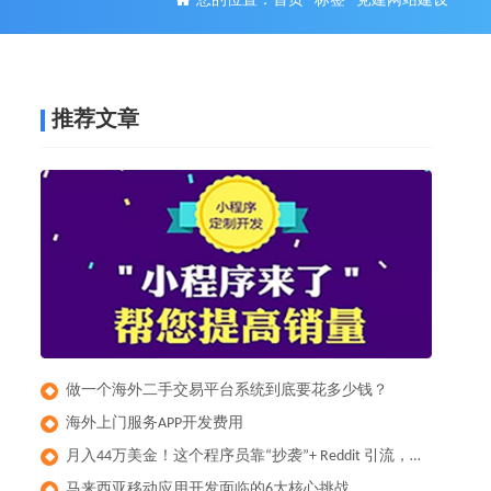
您的位置：
首页
-
标签
-
党建网站建设
推荐文章
做一个海外二手交易平台系统到底要花多少钱？
◆
​海外上门服务APP开发费用
◆
月入44万美金！这个程序员靠“抄袭”+ Reddit 引流，做出了全球爆款健身App
◆
马来西亚移动应用开发面临的6大核心挑战
◆