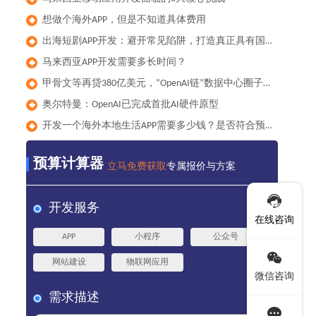
想做个海外APP，但是不知道具体费用
◆
出海短剧APP开发：避开常见陷阱，打造真正具有国际竞争力的产品
◆
马来西亚APP开发需要多长时间？
◆
甲骨文等再贷380亿美元，“OpenAI链”数据中心圈子累计负债已达1000亿美元
◆
奥尔特曼：OpenAI已完成首批AI硬件原型
◆
开发一个海外本地生活APP需要多少钱？是否符合预算？
◆
预算计算器
立马免费获取
专属报价与方案
开发服务
在线咨询
APP
小程序
公众号
网站建设
物联网应用
微信咨询
需求描述