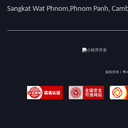
Sangkat Wat Phnom,Phnom Panh, Cam
版权所有 |
粤I