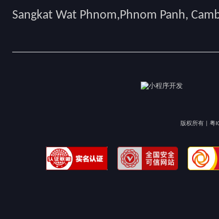
Sangkat Wat Phnom,Phnom Panh, Cam
版权所有 |
粤I