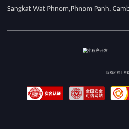
Sangkat Wat Phnom,Phnom Panh, Cam
版权所有 |
粤I