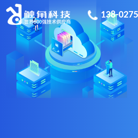
138-0275