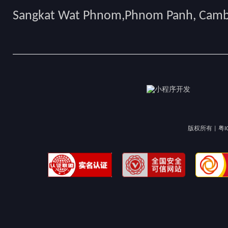
Sangkat Wat Phnom,Phnom Panh, Cam
版权所有 |
粤I