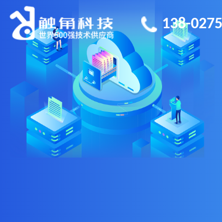
138-0275