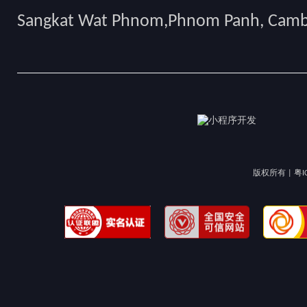
Sangkat Wat Phnom,Phnom Panh, Cam
版权所有 |
粤I