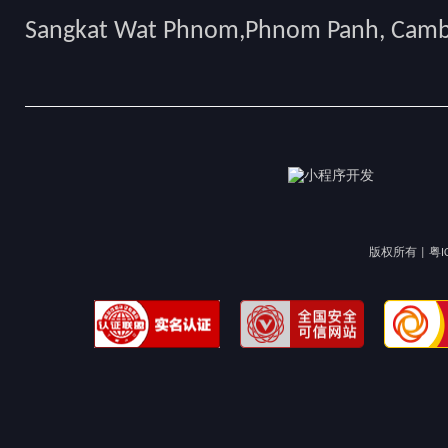
Sangkat Wat Phnom,Phnom Panh, Cam
版权所有 |
粤I