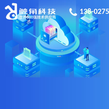
138-0275