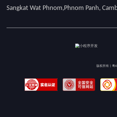
Sangkat Wat Phnom,Phnom Panh, Cam
版权所有 |
粤I