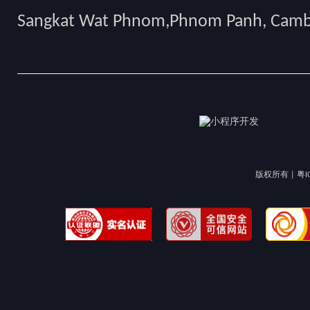
Sangkat Wat Phnom,Phnom Panh, Cam
版权所有 |
粤I