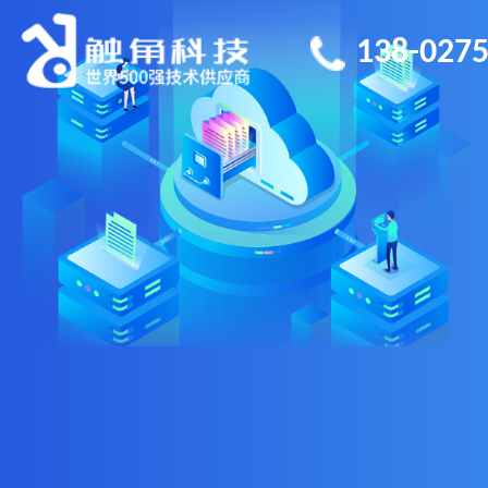
138-0275