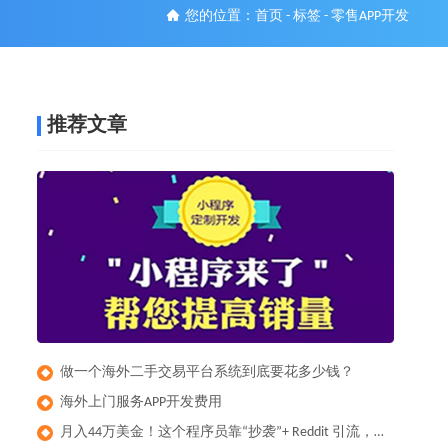
您的位置：
首页
-
标签
-
零售APP开发
推荐文章
做一个海外二手交易平台系统到底要花多少钱？
◆
​海外上门服务APP开发费用
◆
月入44万美金！这个程序员靠“抄袭”+ Reddit 引流，做出了全球爆款健身App
◆