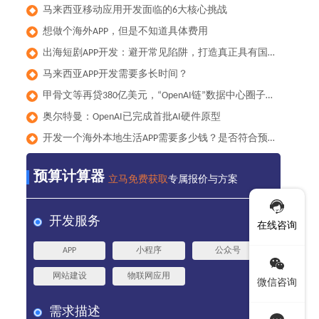
马来西亚移动应用开发面临的6大核心挑战
◆
想做个海外APP，但是不知道具体费用
◆
出海短剧APP开发：避开常见陷阱，打造真正具有国际竞争力的产品
◆
马来西亚APP开发需要多长时间？
◆
甲骨文等再贷380亿美元，“OpenAI链”数据中心圈子累计负债已达1000亿美元
◆
奥尔特曼：OpenAI已完成首批AI硬件原型
◆
开发一个海外本地生活APP需要多少钱？是否符合预算？
◆
预算计算器
立马免费获取
专属报价与方案
开发服务
在线咨询
APP
小程序
公众号
网站建设
物联网应用
微信咨询
需求描述