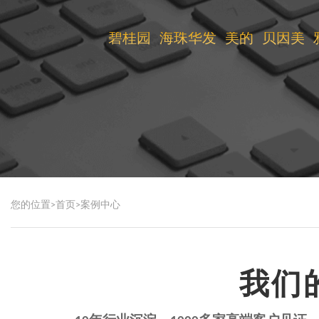
碧桂园
海珠华发
美的
贝因美
您的位置>
首页
>
案例中心
我们