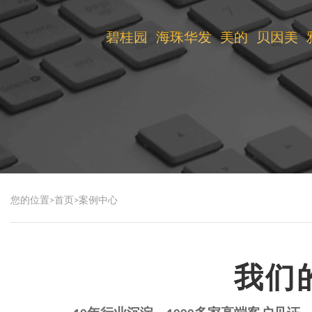
碧桂园
海珠华发
美的
贝因美
您的位置>
首页
>
案例中心
我们