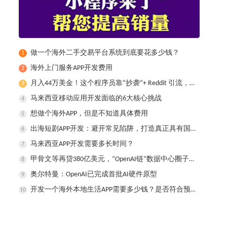
做一个海外二手交易平台系统到底要花多少钱？
1
​海外上门服务APP开发费用
2
月入44万美金！这个程序员靠“抄袭”+ Reddit 引流，做出了全球爆款健身App
3
马来西亚移动应用开发面临的6大核心挑战
4
想做个海外APP，但是不知道具体费用
5
出海短剧APP开发：避开常见陷阱，打造真正具有国际竞争力的产品
6
马来西亚APP开发需要多长时间？
7
甲骨文等再贷380亿美元，“OpenAI链”数据中心圈子累计负债已达1000亿美元
8
奥尔特曼：OpenAI已完成首批AI硬件原型
9
开发一个海外本地生活APP需要多少钱？是否符合预算？
10