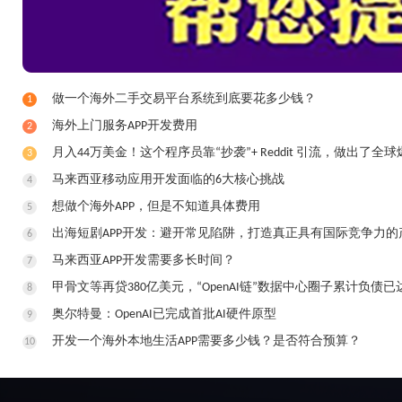
做一个海外二手交易平台系统到底要花多少钱？
1
​海外上门服务APP开发费用
2
月入44万美金！这个程序员靠“抄袭”+ Reddit 引流，做出了全球
3
马来西亚移动应用开发面临的6大核心挑战
4
想做个海外APP，但是不知道具体费用
5
出海短剧APP开发：避开常见陷阱，打造真正具有国际竞争力的
6
马来西亚APP开发需要多长时间？
7
甲骨文等再贷380亿美元，“OpenAI链”数据中心圈子累计负债已达
8
奥尔特曼：OpenAI已完成首批AI硬件原型
9
开发一个海外本地生活APP需要多少钱？是否符合预算？
10