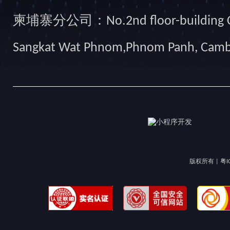
柬埔寨分公司：No.2nd floor-building Camb
Sangkat Wat Phnom,Phnom Panh, Cam
版权所有 |
粤I