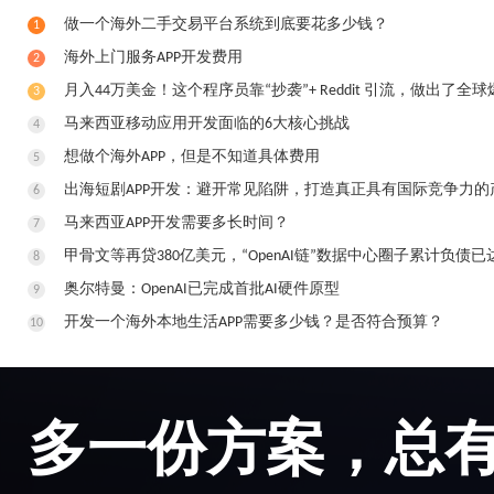
做一个海外二手交易平台系统到底要花多少钱？
1
​海外上门服务APP开发费用
2
月入44万美金！这个程序员靠“抄袭”+ Reddit 引流，做出了全球
3
马来西亚移动应用开发面临的6大核心挑战
4
想做个海外APP，但是不知道具体费用
5
出海短剧APP开发：避开常见陷阱，打造真正具有国际竞争力的
6
马来西亚APP开发需要多长时间？
7
甲骨文等再贷380亿美元，“OpenAI链”数据中心圈子累计负债已达
8
奥尔特曼：OpenAI已完成首批AI硬件原型
9
开发一个海外本地生活APP需要多少钱？是否符合预算？
10
多一份方案，总