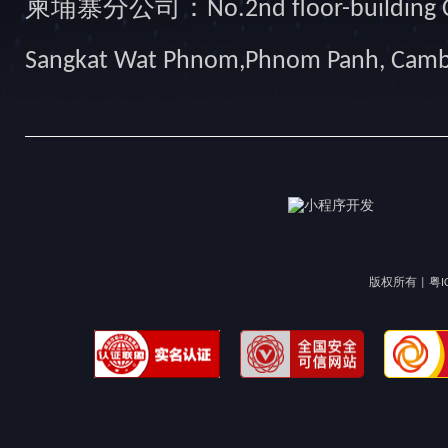
柬埔寨分公司：No.2nd floor-building Camb
Sangkat Wat Phnom,Phnom Panh, Cam
版权所有 |
粤I