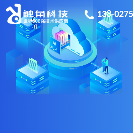
138-0275