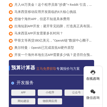
月入44万美金！这个程序员靠“抄袭”+ Reddit 引流，做出了全球爆款健身App
◆
马来西亚移动应用开发面临的6大核心挑战
◆
想做个海外APP，但是不知道具体费用
◆
出海短剧APP开发：避开常见陷阱，打造真正具有国际竞争力的产品
◆
马来西亚APP开发需要多长时间？
◆
甲骨文等再贷380亿美元，“OpenAI链”数据中心圈子累计负债已达1000亿美元
◆
奥尔特曼：OpenAI已完成首批AI硬件原型
◆
开发一个海外本地生活APP需要多少钱？是否符合预算？
◆
预算计算器
立马免费获取
专属报价与方案
在线咨询
开发服务
APP
小程序
公众号
微信咨询
网站建设
物联网应用