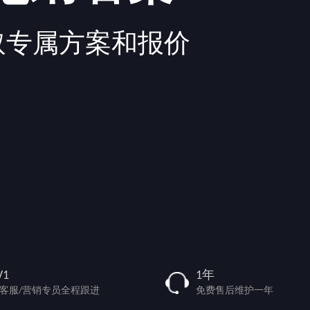
取专属方案和报价
V1
1年
/客服/营销专员全程跟进
免费售后维护一年