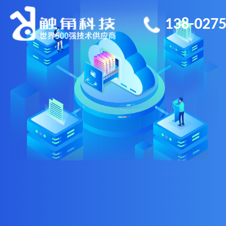
138-0275