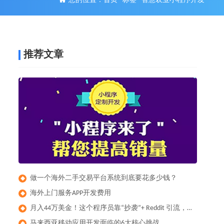
您的位置：
首页
-
标签
-
智慧农业小程序开发
推荐文章
做一个海外二手交易平台系统到底要花多少钱？
◆
​海外上门服务APP开发费用
◆
月入44万美金！这个程序员靠“抄袭”+ Reddit 引流，做出了全球爆款健身App
◆
马来西亚移动应用开发面临的6大核心挑战
◆