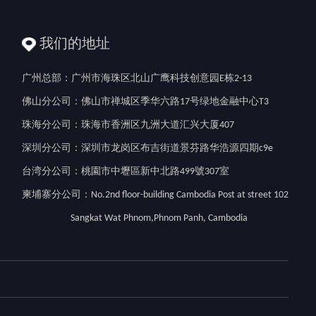
我们的地址
广州总部：广州市海珠区北山广鹰科技创意园E栋2-13
佛山分公司：佛山市禅城区季华六路17号绿地金融中心T3
珠海分公司：珠海市香洲区九洲大道汇兴大厦407
深圳分公司：深圳市龙岗区布吉街道景芬路华浩源四期c9e
台湾分公司：桃園市中壢區新中北路499號307室
柬埔寨分公司：No.2nd floor-building Cambodia Post at street 102
Sangkat Wat Phnom,Phnom Panh, Cambodia