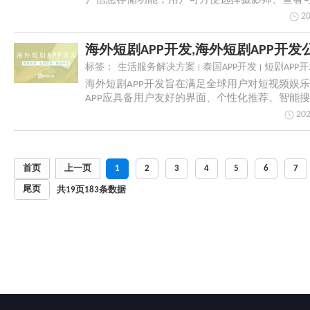
户信息存储功能，用户可方便选择摄影师、查看
拍摄服务...
20
海外短剧APP开发,海外短剧APP开发
标签：
生活服务解决方案
泰国APP开发
短剧APP
海外短剧APP开发旨在满足全球用户对短视频娱
APP应具备用户友好的界面、个性化推荐、智能
持...
202
首页
上一页
1
2
3
4
5
6
7
尾页
共
19
页
183
条数据