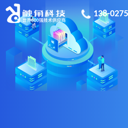
138-0275