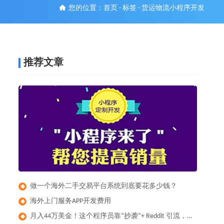
您的位置：
首页
-
标签
-
货运物流小程序开发
推荐文章
做一个海外二手交易平台系统到底要花多少钱？
◆
​海外上门服务APP开发费用
◆
月入44万美金！这个程序员靠“抄袭”+ Reddit 引流，做出了全球爆款健身App
◆