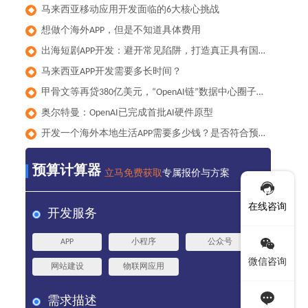
马来西亚移动应用开发面临的6大核心挑战
◆
想做个海外APP，但是不知道具体费用
◆
出海短剧APP开发：避开常见陷阱，打造真正具有国际竞争力的产品
◆
马来西亚APP开发需要多长时间？
◆
甲骨文等再贷380亿美元，“OpenAI链”数据中心圈子累计负债已达1000亿美元
◆
奥尔特曼：OpenAI已完成首批AI硬件原型
◆
开发一个海外本地生活APP需要多少钱？是否符合预算？
◆
预算计算器
立马免费获取
专属报价与方案
在线咨询
开发服务
APP
小程序
公众号
微信咨询
网站建设
物联网应用
需求描述