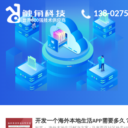
138-0275