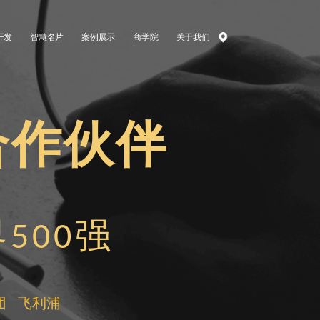
开发
智慧名片
案例展示
商学院
关于我们
合作伙伴
500强
团
飞利浦