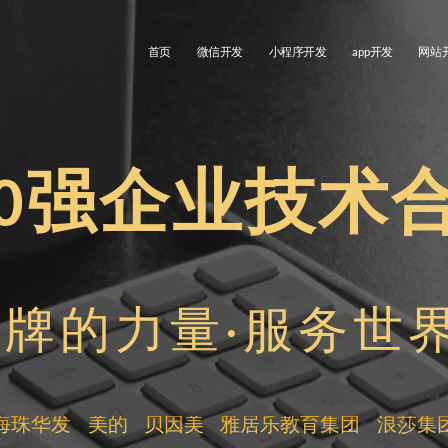
首页
微信开发
小程序开发
app开发
网站
00强企业技术
牌的力量·服务世界
海珠华发
美的
贝因美
雅居乐教育集团
浪莎集