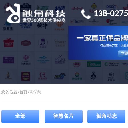
138-0275
您的位置>
首页
>
商学院
全部
智慧名片
触角动态