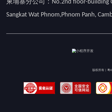
柬埔寨分公司：No.2nd floor-building Camb
Sangkat Wat Phnom,Phnom Panh, Cam
版权所有 |
粤I