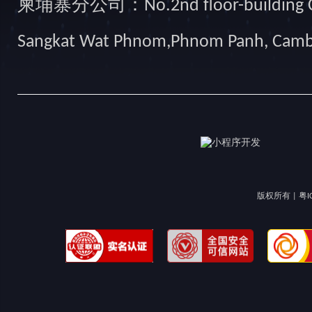
柬埔寨分公司：No.2nd floor-building Camb
Sangkat Wat Phnom,Phnom Panh, Cam
版权所有 |
粤I