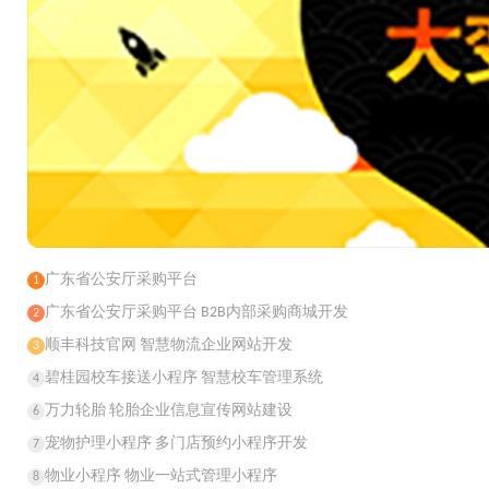
广东省公安厅采购平台
1
广东省公安厅采购平台 B2B内部采购商城开发
2
顺丰科技官网 智慧物流企业网站开发
3
碧桂园校车接送小程序 智慧校车管理系统
4
万力轮胎 轮胎企业信息宣传网站建设
6
宠物护理小程序 多门店预约小程序开发
7
物业小程序 物业一站式管理小程序
8