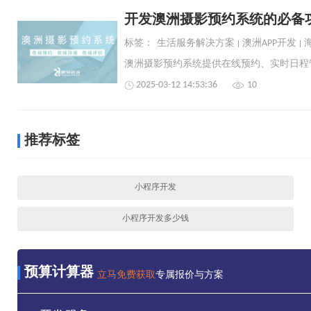
开发澳洲摄影预约系统的必备
标签：
生活服务解决方案
澳洲APP开发
2025-03-12 14:53:36
10
推荐标签
小程序开发
小程序开发多少钱
预算计算器
立马免费获取
专属报价与方案