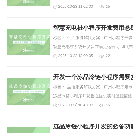
2025-10-23 11:02:00
16
智慧充电桩小程序开发费用悬
标签：
生活服务解决方案
广州小程序开发
2025-10-22 12:00:05
22
开发一个冻品冷链小程序需要
标签：
生活服务解决方案
广州小程序定制
2025-03-26 10:43:09
55
冻品冷链小程序开发的必备功