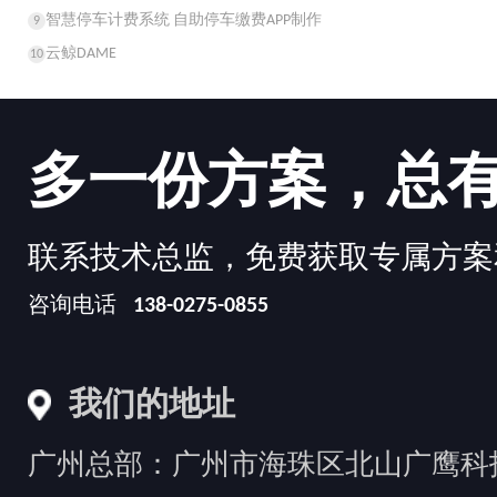
智慧停车计费系统 自助停车缴费APP制作
9
云鲸DAME
10
多一份方案，总
联系技术总监，免费获取专属方案
咨询电话
138-0275-0855
我们的地址
广州总部：广州市海珠区北山广鹰科技创