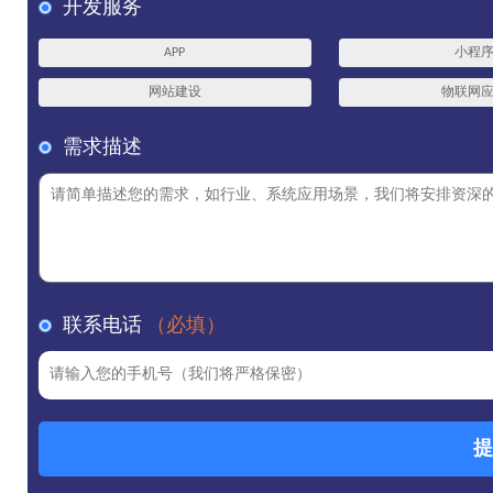
开发服务
APP
小程
网站建设
物联网
需求描述
联系电话
（必填）
提