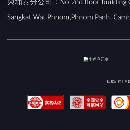
柬埔寨分公司：No.2nd floor-building Camb
Sangkat Wat Phnom,Phnom Panh, Cam
版权所有 |
粤I