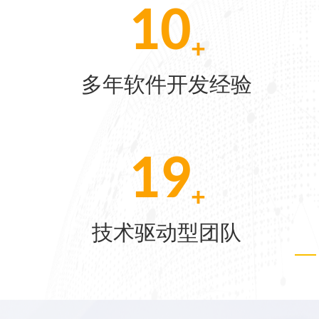
10
+
[07-22]
软件开发经验
多项荣
[06-04]
30
[05-28]
+
驱动型团队
客户
[05-21]