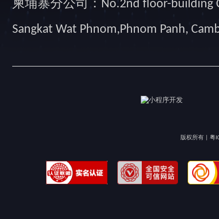
柬埔寨分公司：No.2nd floor-building Camb
Sangkat Wat Phnom,Phnom Panh, Cam
版权所有 |
粤I