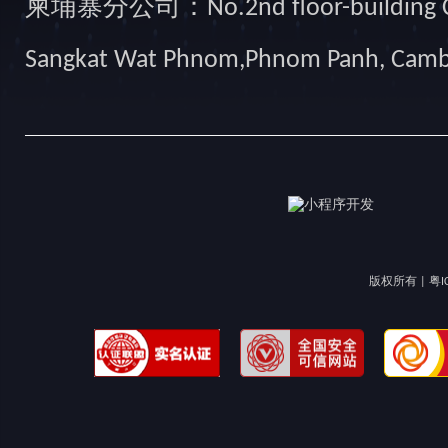
柬埔寨分公司：No.2nd floor-building Camb
Sangkat Wat Phnom,Phnom Panh, Cam
版权所有 |
粤I