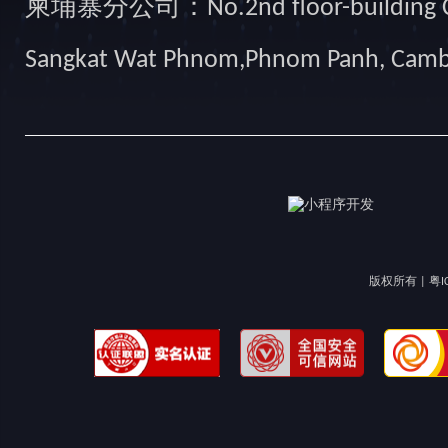
柬埔寨分公司：No.2nd floor-building Camb
Sangkat Wat Phnom,Phnom Panh, Cam
版权所有 |
粤I