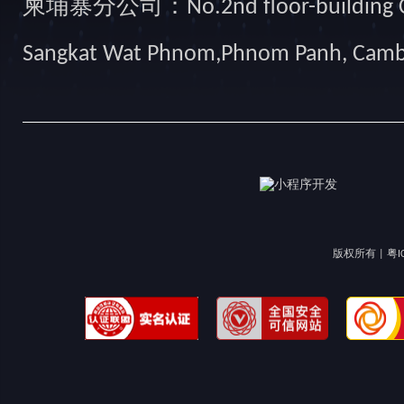
柬埔寨分公司：No.2nd floor-building Camb
Sangkat Wat Phnom,Phnom Panh, Cam
版权所有 |
粤I