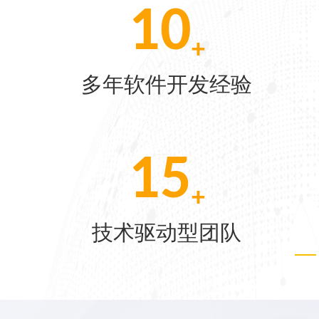
1000
w
[07-22]
共同选择
多家客户达到月入级
[06-04]
10
[05-28]
w
资
技术入股及投资项
[05-21]