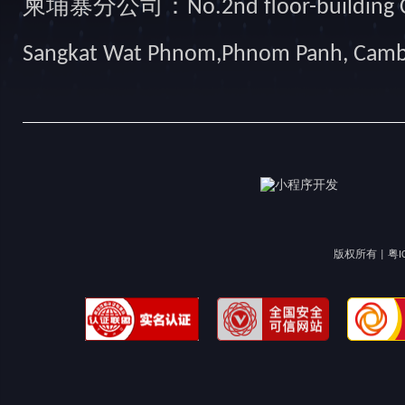
柬埔寨分公司：No.2nd floor-building Camb
Sangkat Wat Phnom,Phnom Panh, Cam
版权所有 |
粤I