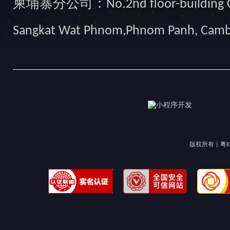
柬埔寨分公司：No.2nd floor-building Camb
Sangkat Wat Phnom,Phnom Panh, Cam
版权所有 |
粤I