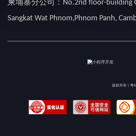
柬埔寨分公司：No.2nd floor-building Camb
Sangkat Wat Phnom,Phnom Panh, Cam
版权所有 |
粤I