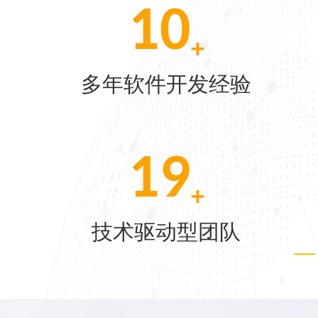
10
+
[07-22]
软件开发经验
多项荣
[06-04]
30
[05-28]
+
驱动型团队
客户
[05-21]