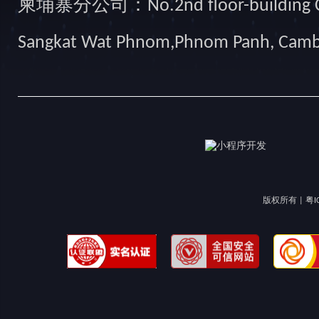
柬埔寨分公司：No.2nd floor-building Camb
Sangkat Wat Phnom,Phnom Panh, Cam
版权所有 |
粤I