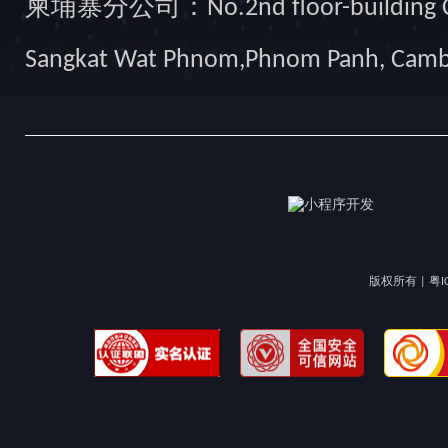
柬埔寨分公司：No.2nd floor-building Camb
Sangkat Wat Phnom,Phnom Panh, Cam
版权所有 |
粤I