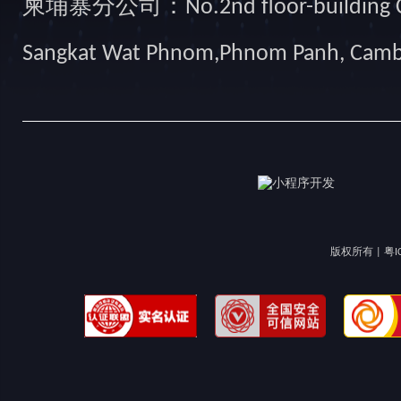
柬埔寨分公司：No.2nd floor-building Camb
Sangkat Wat Phnom,Phnom Panh, Cam
版权所有 |
粤I