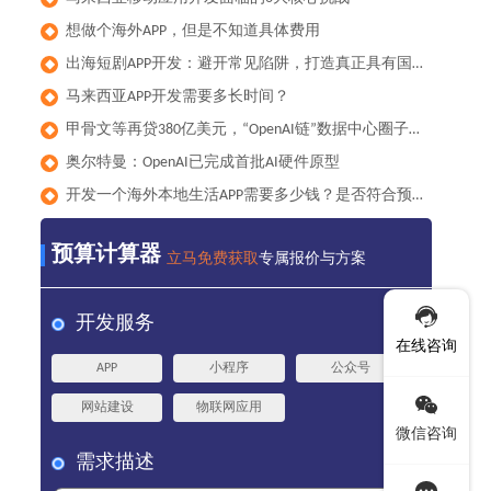
想做个海外APP，但是不知道具体费用
◆
出海短剧APP开发：避开常见陷阱，打造真正具有国际竞争力的产品
◆
马来西亚APP开发需要多长时间？
◆
甲骨文等再贷380亿美元，“OpenAI链”数据中心圈子累计负债已达1000亿美元
◆
奥尔特曼：OpenAI已完成首批AI硬件原型
◆
开发一个海外本地生活APP需要多少钱？是否符合预算？
◆
预算计算器
立马免费获取
专属报价与方案
开发服务
在线咨询
APP
小程序
公众号
网站建设
物联网应用
微信咨询
需求描述