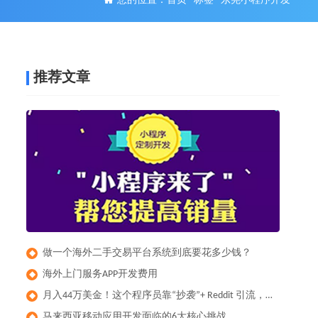
您的位置：
首页
-
标签
-
东莞小程序开发
推荐文章
做一个海外二手交易平台系统到底要花多少钱？
◆
​海外上门服务APP开发费用
◆
月入44万美金！这个程序员靠“抄袭”+ Reddit 引流，做出了全球爆款健身App
◆
马来西亚移动应用开发面临的6大核心挑战
◆