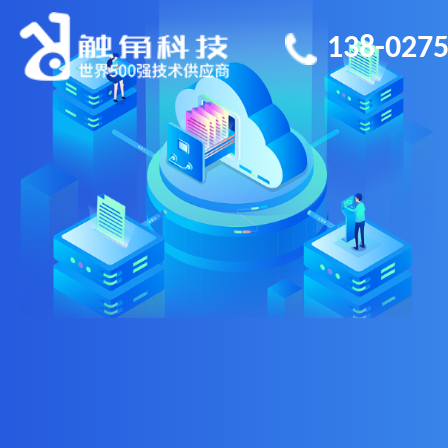
138-0275