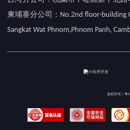
柬埔寨分公司：No.2nd floor-building Camb
Sangkat Wat Phnom,Phnom Panh, Cam
版权所有 |
粤I