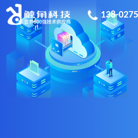
138-0275