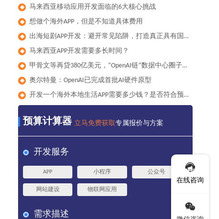
马来西亚移动应用开发面临的6大核心挑战
◆
想做个海外APP，但是不知道具体费用
◆
出海短剧APP开发：避开常见陷阱，打造真正具有国际竞争力的产品
◆
马来西亚APP开发需要多长时间？
◆
甲骨文等再贷380亿美元，“OpenAI链”数据中心圈子累计负债已达1000亿美元
◆
奥尔特曼：OpenAI已完成首批AI硬件原型
◆
开发一个海外本地生活APP需要多少钱？是否符合预算？
◆
预算计算器
立马免费获取
专属报价与方案
开发服务
APP
小程序
公众号
在线咨询
网站建设
物联网应用
需求描述