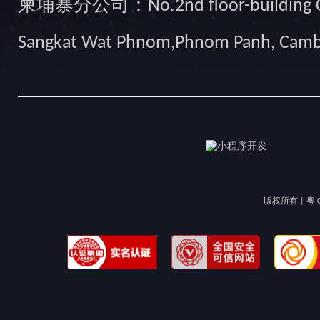
柬埔寨分公司：No.2nd floor-building Camb
Sangkat Wat Phnom,Phnom Panh, Cam
版权所有 |
粤I