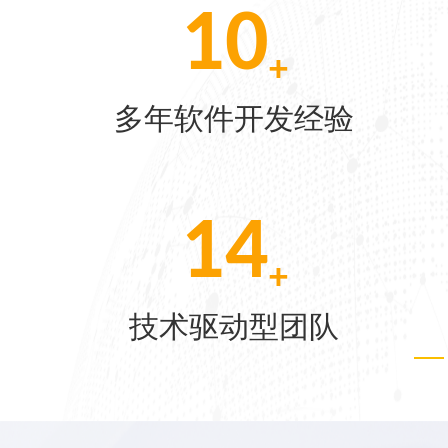
10
+
[07-22]
软件开发经验
多项荣
[06-04]
30
[05-28]
+
术驱动型团队
客户
[05-21]