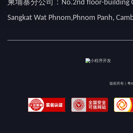
柬埔寨分公司：No.2nd floor-building Camb
Sangkat Wat Phnom,Phnom Panh, Cam
版权所有 |
粤I